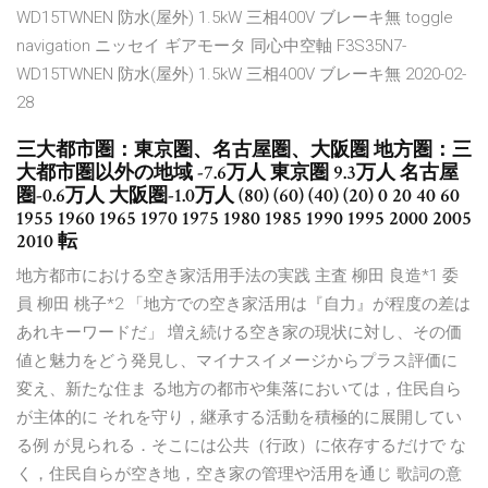
WD15TWNEN 防水(屋外) 1.5kW 三相400V ブレーキ無 toggle
navigation ニッセイ ギアモータ 同心中空軸 F3S35N7-
WD15TWNEN 防水(屋外) 1.5kW 三相400V ブレーキ無 2020-02-
28
三大都市圏：東京圏、名古屋圏、大阪圏 地方圏：三
大都市圏以外の地域 -7.6万人 東京圏 9.3万人 名古屋
圏-0.6万人 大阪圏-1.0万人 (80) (60) (40) (20) 0 20 40 60
1955 1960 1965 1970 1975 1980 1985 1990 1995 2000 2005
2010 転
地方都市における空き家活用手法の実践 主査 柳田 良造*1 委
員 柳田 桃子*2 「地方での空き家活用は『自力』が程度の差は
あれキーワードだ」 増え続ける空き家の現状に対し、その価
値と魅力をどう発見し、マイナスイメージからプラス評価に
変え、新たな住ま る地方の都市や集落においては，住民自ら
が主体的に それを守り，継承する活動を積極的に展開してい
る例 が見られる．そこには公共（行政）に依存するだけで な
く，住民自らが空き地，空き家の管理や活用を通じ 歌詞の意