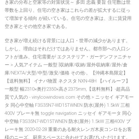
き家の分布と空家等の対策状況～ 多田 忠義 要旨 住宅数は世
帯数を上回り、住宅の空き家はこれらの差が拡大するに従っ
て増加する傾向 が続いている。住宅の空き家は、主に賃貸用
空き家とその他空き家である。
空き家が増え続ける背景には人口・世帯の減少があります。
しかし、理由はそれだけではありません。都市部への人口シ
フトが進み、住宅需要が エクステリア・ガーデンファニチャ
ー > 人気アイテム 一般型 [収納庫/収納/屋外収納庫/屋外/倉
庫/NEXTA/大型/中型/激安/価格 その他-。【沖縄本島限定】
【送料無料】 イナバ物置 ネクスタ NXN-48H 【ハイルーフ】
一般型 幅2310×奥行2350×高さ2375mm,【送料無料】-超高品
質で人気の - vinylcowindows.com その他 > ニッセイ ギアモー
タ 同心中空軸 F3S35N7-WD15TWNEN 防水(屋外) 1.5kW 三相
400V ブレーキ無 toggle navigation ニッセイ ギアモータ 同心
中空軸 F3S35N7-WD15TWNEN 防水(屋外) 1.5kW 三相400V ブ
レーキ無 2020-02-28 重量のある耐火レンガ木炭コンロをお客
様のニーズ、厨房スペースに合わせてお選びいただけます。