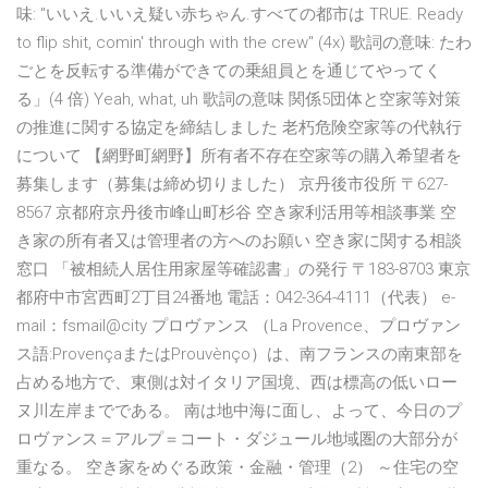
味: "いいえ.いいえ疑い赤ちゃん.すべての都市は TRUE. Ready
to flip shit, comin' through with the crew" (4x) 歌詞の意味: たわ
ごとを反転する準備ができての乗組員とを通じてやってく
る」(4 倍) Yeah, what, uh 歌詞の意味 関係5団体と空家等対策
の推進に関する協定を締結しました 老朽危険空家等の代執行
について 【網野町網野】所有者不存在空家等の購入希望者を
募集します（募集は締め切りました） 京丹後市役所 〒627-
8567 京都府京丹後市峰山町杉谷 空き家利活用等相談事業 空
き家の所有者又は管理者の方へのお願い 空き家に関する相談
窓口 「被相続人居住用家屋等確認書」の発行 〒183-8703 東京
都府中市宮西町2丁目24番地 電話：042-364-4111（代表） e-
mail：fsmail@city プロヴァンス （La Provence、プロヴァン
ス語:ProvençaまたはProuvènço）は、南フランスの南東部を
占める地方で、東側は対イタリア国境、西は標高の低いロー
ヌ川左岸までである。 南は地中海に面し、よって、今日のプ
ロヴァンス＝アルプ＝コート・ダジュール地域圏の大部分が
重なる。 空き家をめぐる政策・金融・管理（2） ～住宅の空