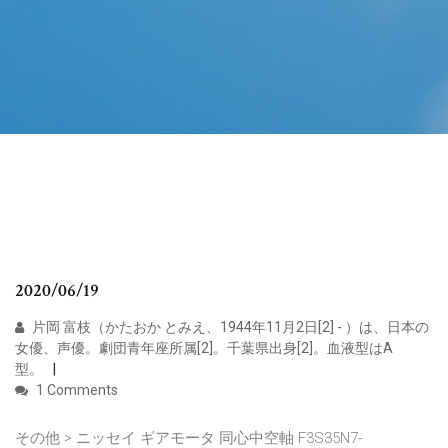
2020/06/19
片岡 富枝（かたおか とみえ、1944年11月2日[2] - ）は、日本の
女優、声優。劇団青年座所属[2]。千葉県出身[2]。血液型はA
型。
1 Comments
その他 > ニッセイ ギアモータ 同心中空軸 F3S35N7-