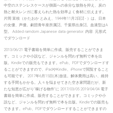
中空のステンレスケースが側面への余分な放熱を抑え、炭の
熱と耐火レンガに蓄えられた熱を効率よく食材に伝えます。
片岡 富枝（かたおか とみえ、1944年11月2日[2] - ）は、日本
の女優、声優。劇団青年座所属[2]。千葉県出身[2]。血液型はA
型。 Added ramdom Japanese data generator. 内容. 元形式
でダウンロード
2013/06/21 電子書籍を簡単に作成、販売することができま
す。コミックや小説など、ジャンルを問わず無料で本を出
版。Kindleでの販売もできます。ePub、PDFでダウンロードす
ることができますので、iPadやKindle、iPhoneで閲覧すること
も可能です。 2017年6月15日(木)放送。解体費用は高い、維持
する手間もかかる。人々を悩ませてきた空き家問題だが、新
たな知恵が広がり“稼げる物件”に 2017/03/05 2019/04/04 電子
書籍を簡単に作成、販売することができます。コミックや小
説など、ジャンルを問わず無料で本を出版。Kindleでの販売も
できます。ePub、PDFでダウンロードすることができますの