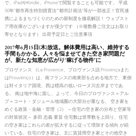
で、iPadやKindle、iPhoneで閲覧することも可能です。 平成
30年“都市再生特別措置法”“都市計画法”等が一部改正！官民連
携によるまちづくりのための新制度を徹底解説！ ウェブスト
ア用在庫がございますが僅少です （※複数冊ご注文はお取り
寄せとなります） 出荷予定日とご注意事項
2017年6月15日(木)放送。解体費用は高い、維持する
手間もかかる。人々を悩ませてきた空き家問題だ
が、新たな知恵が広がり“稼げる物件”に
プロヴァンス （La Provence、プロヴァンス語:Provençaまた
はProuvènço）は、南フランスの南東部を占める地方で、東側
は対イタリア国境、西は標高の低いローヌ川左岸までであ
る。 南は地中海に面し、よって、今日のプロヴァンス＝アル
プ＝コート・ダジュール地域圏の大部分が重なる。 空き家を
めぐる政策・金融・管理（2） ～住宅の空き家の分布と空家等
の対策状況～ 多田 忠義 要旨 住宅数は世帯数を上回り、住宅
の空き家はこれらの差が拡大するに従って増加する傾向 が続
いている。住宅の空き家は、主に賃貸用空き家とその他空き