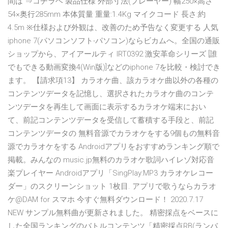
間は ⇒コチラヘ 製品仕様 外部寸法(プレーヤー) 幅250×高さ
54×奥行285mm 本体質量 重量:1.4Kg マイクコード 長さ:約
4.5m ※仕様および外観は、改善のため予告なく変更する 人気
iphone 7(パソコンソフト-パソコン)ならビカムへ。全国の通販
ショップから、アイアールティ IRT0392 激安革命シリーズ [誰
でもできる動画変換4(Win版)]などのiphone 7を比較・検討でき
ます。 【請求項13】 カラオケ曲、該カラオケ曲以外の各種の
コンテンツデータを記憶し、選択されたカラオケ曲のコンテ
ンツデータを再生して画面に表示するカラオケ端末におい
て、前記コンテンツデータを受信して蓄積する手段と、前記
コンテンツデータの 無料音源でカラオケをする9個もの無料音
源でカラオケをする Androidアプリをおすすめランキング順で
掲載。みんなの music.jp無料のカラオケ歌詞ハイレゾ対応音
楽プレイヤー Androidアプリ「SingPlay:MP3 カラオケレコー
ダー」のスクリーンショット 1枚目. アプリで歌うならカラオ
ケ@DAM for スマホ 今すぐ無料ダウンロード！ 2020.7.17
NEW サンプル無料曲が更新されました。 精密採点をベースに
した全国ランキングのバトルコンテンツ「精密採点RB(ランバ