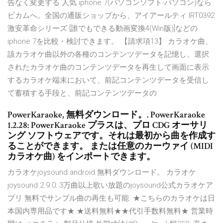
告なく変更する 人気 iphone 7(パソコンソフト-パソコン)なら
ビカムへ。全国の通販ショップから、アイアールティ IRT0392
激安革命シリーズ [誰でもできる動画変換4(Win版)]などの
iphone 7を比較・検討できます。 【請求項13】 カラオケ曲、
該カラオケ曲以外の各種のコンテンツデータを記憶し、選択
されたカラオケ曲のコンテンツデータを再生して画面に表示
するカラオケ端末において、前記コンテンツデータを受信し
て蓄積する手段と、前記コンテンツデータの
PowerKaraoke, 無料ダウンロード。. PowerKaraoke
1.2.28: PowerKaraoke プラスは、プロ CDG オーサリ
ング ソフトウェアです。それは最初から曲を作成す
ることができます。 または任意のカーウァイ (MIDI
カラオケ曲) をインポートできます。
カラオケjoysound android 無料ダウンロード。 カラオケ
joysound 2.9.0: 3万曲以上歌い放題のjoysound公式カラオケア
プリ 無料でサンプル曲の再生も可能. ★こちらのカラオケは日
本国内専用品です★ ★送料無料★★代引手数料無料★ 営業時