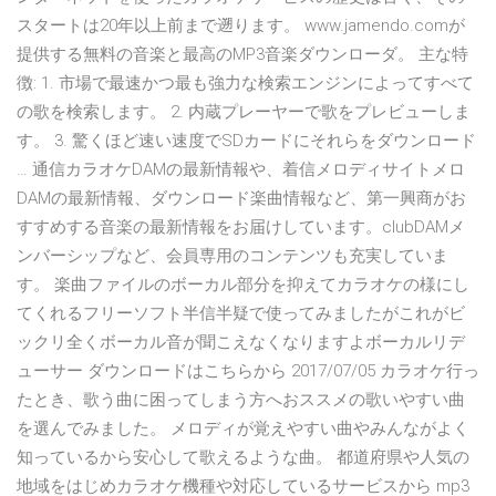
スタートは20年以上前まで遡ります。 www.jamendo.comが
提供する無料の音楽と最高のMP3音楽ダウンローダ。 主な特
徴: 1. 市場で最速かつ最も強力な検索エンジンによってすべて
の歌を検索します。 2. 内蔵プレーヤーで歌をプレビューしま
す。 3. 驚くほど速い速度でSDカードにそれらをダウンロード
… 通信カラオケDAMの最新情報や、着信メロディサイトメロ
DAMの最新情報、ダウンロード楽曲情報など、第一興商がお
すすめする音楽の最新情報をお届けしています。clubDAMメ
ンバーシップなど、会員専用のコンテンツも充実していま
す。 楽曲ファイルのボーカル部分を抑えてカラオケの様にし
てくれるフリーソフト半信半疑で使ってみましたがこれがビ
ックリ全くボーカル音が聞こえなくなりますよボーカルリデ
ューサー ダウンロードはこちらから 2017/07/05 カラオケ行っ
たとき、歌う曲に困ってしまう方へおススメの歌いやすい曲
を選んでみました。 メロディが覚えやすい曲やみんながよく
知っているから安心して歌えるような曲。 都道府県や人気の
地域をはじめカラオケ機種や対応しているサービスから mp3