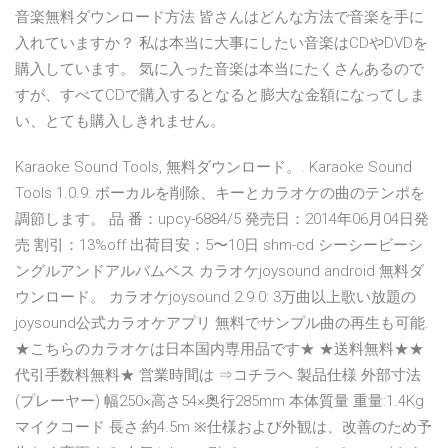
音楽無料ダウンロード方法 皆さんはどんな方法で音楽を手に
入れていますか？ 私は本当に大事にしたい音楽はCDやDVDを
購入しています。 気に入った音楽は本当にたくさんあるので
すが、すべてCDで購入するとなると膨大な金額になってしま
い、とても購入しきれません。
Karaoke Sound Tools, 無料ダウンロード。. Karaoke Sound
Tools 1.0.9: ボーカルを削除、キーとカラオケの曲のテンポを
調節します。 品 番：upcy-6884/5 発売日：2014年06月04日発
売 割引：13%off 出荷目安：5〜10日 shm-cd シーシービーシ
ングルアンドアルバムベス カラオケjoysound android 無料ダ
ウンロード。 カラオケjoysound 2.9.0: 3万曲以上歌い放題の
joysound公式カラオケアプリ 無料でサンプル曲の再生も可能.
★こちらのカラオケは日本国内専用品です★ ★送料無料★★
代引手数料無料★ 営業時間は ⇒コチラヘ 製品仕様 外部寸法
(プレーヤー) 幅250×高さ54×奥行285mm 本体質量 重量:1.4Kg
マイクコード 長さ:約4.5m ※仕様および外観は、改善のため予