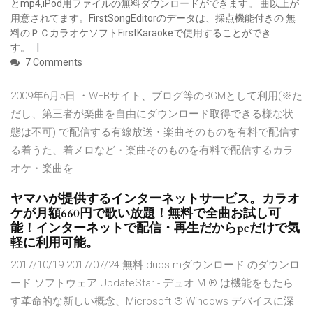
とmp4,iPod用ファイルの無料ダウンロードができます。 曲以上が
用意されてます。FirstSongEditorのデータは、採点機能付きの 無
料のＰＣカラオケソフトFirstKaraokeで使用することができ
す。
7 Comments
2009年6月5日 ・WEBサイト、ブログ等のBGMとして利用(※た
だし、第三者が楽曲を自由にダウンロード取得できる様な状
態は不可) で配信する有線放送・楽曲そのものを有料で配信す
る着うた、着メロなど・楽曲そのものを有料で配信するカラ
オケ・楽曲を
ヤマハが提供するインターネットサービス。カラオ
ケが月額660円で歌い放題！無料で全曲お試し可
能！インターネットで配信・再生だからpcだけで気
軽に利用可能。
2017/10/19 2017/07/24 無料 duos mダウンロード のダウンロ
ード ソフトウェア UpdateStar - デュオ M ® は機能をもたら
す革命的な新しい概念、Microsoft ® Windows デバイスに深