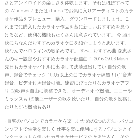
さとアンドロイドの楽しさを体験します。それはほぼすべて
の Windows 7 または iTunes でお気に入りアーティストのカラ
オケ作品をプレビュー、購入、ダウンロードしましょう。こ
れまでに購入したカラオケ作品を基に新しいおすすめを見つ
けるなど、便利な機能もたくさん用意されています。 今回は
秋にちなんだおすすめカラオケ曲を紹介しようと思います。
秋なんでハロウィンの歌多めです。 すべ… おすすめ曲 森恵さ
んのキー設定やおすすめカラオケ配信曲！ 2016.09.03 Mash
先日もカラオケバトルに出場して決勝進出してい 自分の歌
声、録音でチェック 100万以上の曲でカラオケ練習！| (1)音声
録音、ビデオ付き録音可能。練習にぴったりなカラオケアプ
リ (2)歌声を自由に調整できる、オーディオFX機能。エコーや
ミックスも (3)他ユーザーの歌を聴いたり、自分の歌を投稿し
たりとSNS機能もあり
- 自宅のパソコンでカラオケを楽しむための2つの方法 - パソコ
ンソフトで生活を楽しく 仕事を楽に便利にする パソコンとイ
ンターネットを使ったカラオケサービスの歴史は古く、その