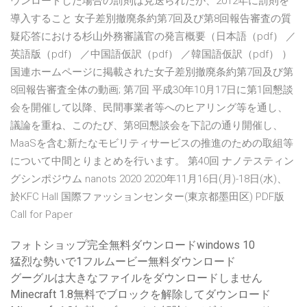
ウンロードした場合の罰則は見送られたが、2012年に罰則を
導入すること 女子差別撤廃条約第7回及び第8回報告審査の質
疑応答における杉山外務審議官の発言概要（日本語（pdf） ／
英語版（pdf） ／中国語仮訳（pdf） ／韓国語仮訳（pdf） ）
国連ホームページに掲載された女子差別撤廃条約第7回及び第
8回報告審査全体の動画; 第7回 平成30年10月17日に第1回懇談
会を開催して以降、民間事業者等へのヒアリング等を通し、
議論を重ね、このたび、第8回懇談会を下記の通り開催し、
MaaSを含む新たなモビリティサービスの推進のための取組等
について中間とりまとめを行います。 第40回 ナノテスティン
グシンポジウム nanots 2020 2020年11月16日(月)-18日(水)、
於KFC Hall 国際ファッションセンター(東京都墨田区) PDF版
Call for Paper
フォトショップ完全無料ダウンロードwindows 10
猛烈な勢いで1フルムービー無料ダウンロード
グーグルは大きなファイルをダウンロードしません
Minecraft 1.8無料でブロックを解除してダウンロード