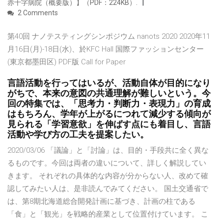
赤十字病院（概要版）】（PDF：224KB）.
2 Comments
第40回 ナノテスティングシンポジウム nanots 2020 2020年11
月16日(月)-18日(水)、於KFC Hall 国際ファッションセンター
(東京都墨田区) PDF版 Call for Paper
言語活動を行ってはいるが、活動自体が目的になり
がちで、本来の意図の共通理解が難しいという。今
回の特集では、「思考力・判断力・表現力」の育成
はもちろん、学年が上がるにつれて減少する傾向が
見られる「学習意欲」を伸ばす点にも着目し、言語
活動や学び方の工夫を提案したい。
2020/03/06 「議論」と「討論」は、目的・手段共に全く異な
るものです。今回は両者の違いについて、詳しく解説してい
きます。 それぞれの具体的な内容が分からない人、改めて確
認してみたい人は、是非読んでみてください。 国土交通省で
は、第8期北海道総合開発計画に基づき、計画の柱である
「食」と「観光」を戦略的産業として位置付けています。 こ