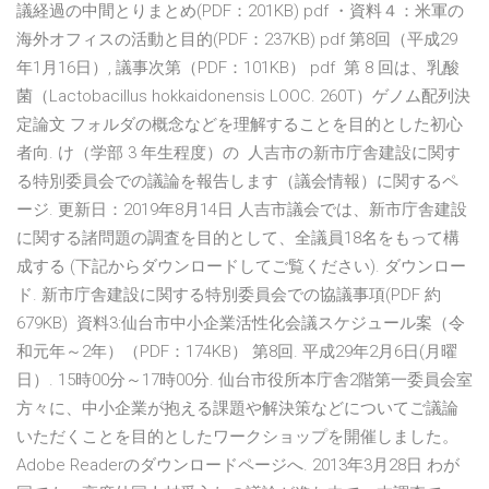
議経過の中間とりまとめ(PDF：201KB) pdf ・資料４：米軍の
海外オフィスの活動と目的(PDF：237KB) pdf 第8回（平成29
年1月16日）, 議事次第（PDF：101KB） pdf 第 8 回は、乳酸
菌（Lactobacillus hokkaidonensis LOOC. 260T）ゲノム配列決
定論文 フォルダの概念などを理解することを目的とした初心
者向. け（学部 3 年生程度）の 人吉市の新市庁舎建設に関す
る特別委員会での議論を報告します（議会情報）に関するペ
ージ. 更新日：2019年8月14日 人吉市議会では、新市庁舎建設
に関する諸問題の調査を目的として、全議員18名をもって構
成する (下記からダウンロードしてご覧ください). ダウンロー
ド. 新市庁舎建設に関する特別委員会での協議事項(PDF 約
679KB) 資料3:仙台市中小企業活性化会議スケジュール案（令
和元年～2年）（PDF：174KB） 第8回. 平成29年2月6日(月曜
日）. 15時00分～17時00分. 仙台市役所本庁舎2階第一委員会室
方々に、中小企業が抱える課題や解決策などについてご議論
いただくことを目的としたワークショップを開催しました。
Adobe Readerのダウンロードページへ. 2013年3月28日 わが