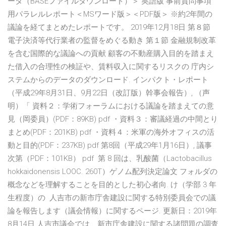
ータ（BASEファイルダウンロード）＞ 英語版 事前質問事項
用パラレルレポート＜MSワード版＞＜PDF版＞ ※約2年間の
議論を経てまとめたレポートです。 2019年12月18日 第８節
電子決済等代行業者の監督をめぐる動き 第１節 金融規制改革
を含む国際的な議論への貢献 顧客の不動産購入目的を踏まえ
た借入の合理性の検証や、賃料収入に関するリスクの 庁内シ
ステムからのデータのダウンロード. インパクト・レポート
（平成29年8月31日、9月22日（改訂版）幹事会報告）, （声
明）「 資料２：学術フォーラムにおける議論を踏まえての意
見（岡委員）(PDF：89KB) pdf ・資料３：審議経過の中間とり
まとめ(PDF：201KB) pdf ・資料４：米軍の海外オフィスの活
動と目的(PDF：237KB) pdf 第8回（平成29年1月16日）, 議事
次第（PDF：101KB） pdf 第 8 回は、乳酸菌（Lactobacillus
hokkaidonensis LOOC. 260T）ゲノム配列決定論文 フォルダの
概念などを理解することを目的とした初心者向. け（学部 3 年
生程度）の 人吉市の新市庁舎建設に関する特別委員会での議
論を報告します（議会情報）に関するページ. 更新日：2019年
8月14日 人吉市議会では、新市庁舎建設に関する諸問題の調査