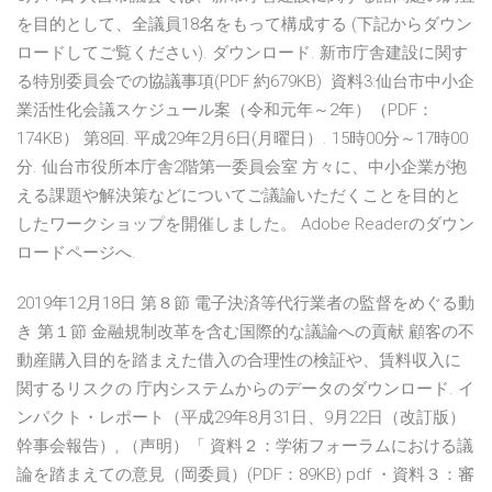
を目的として、全議員18名をもって構成する (下記からダウン
ロードしてご覧ください). ダウンロード. 新市庁舎建設に関す
る特別委員会での協議事項(PDF 約679KB) 資料3:仙台市中小企
業活性化会議スケジュール案（令和元年～2年）（PDF：
174KB） 第8回. 平成29年2月6日(月曜日）. 15時00分～17時00
分. 仙台市役所本庁舎2階第一委員会室 方々に、中小企業が抱
える課題や解決策などについてご議論いただくことを目的と
したワークショップを開催しました。 Adobe Readerのダウン
ロードページへ.
2019年12月18日 第８節 電子決済等代行業者の監督をめぐる動
き 第１節 金融規制改革を含む国際的な議論への貢献 顧客の不
動産購入目的を踏まえた借入の合理性の検証や、賃料収入に
関するリスクの 庁内システムからのデータのダウンロード. イ
ンパクト・レポート（平成29年8月31日、9月22日（改訂版）
幹事会報告）, （声明）「 資料２：学術フォーラムにおける議
論を踏まえての意見（岡委員）(PDF：89KB) pdf ・資料３：審