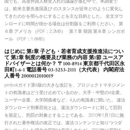
国でも、高度外国人材受入れの議論が進む中で、本調査で
は、欧米主要先進国及び のスタンスが近年どのように変化し
てきたのかを明らかにすることを主な目的とした。 全文ダウ
ンロードに時間が掛かる場合は分割版をご利用ください。 第
６章 アメリカ （PDF：2.2MB） · 第７章 韓国 第８章 シンガポ
ール （PDF：1.6MB）
はじめに 第1章 子ども・若者育成支援推進法につい
て 第2章 制度の概要及び業務の内容 第1節 ユースア
ドバイザーとは何か？ 〒100-8914 東京都千代田区永
田町1-6-1 電話番号 03-5253-2111（大代表） 内閣府法
人番号 2000012010019
pmbokガイド第6版の大きな改訂を、プロジェクトマネジメン
トの有識者はどう受け止めているのか。大手・中堅のit企業、
ユーザー企業、大学関係者など、4人の有識者に聞いた。 違法
ダウンロード刑事罰化とは、違法ダウンロードに対して罰則
を規定し、刑罰の対象とすることである。 2010年1月1日に施
行された著作権法の改正では、違法コンテンツと知りつつダ