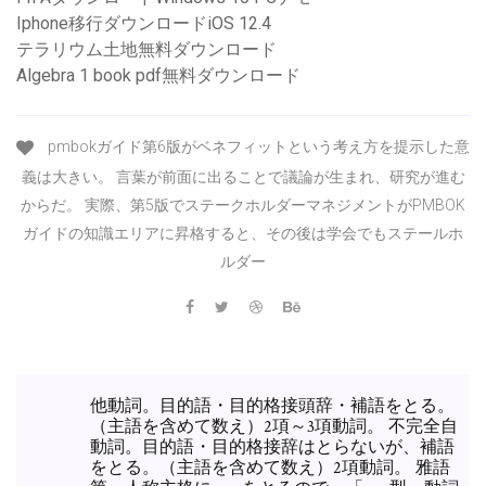
Iphone移行ダウンロードiOS 12.4
テラリウム土地無料ダウンロード
Algebra 1 book pdf無料ダウンロード
pmbokガイド第6版がベネフィットという考え方を提示した意
義は大きい。 言葉が前面に出ることで議論が生まれ、研究が進む
からだ。 実際、第5版でステークホルダーマネジメントがPMBOK
ガイドの知識エリアに昇格すると、その後は学会でもステールホ
ルダー
他動詞。目的語・目的格接頭辞・補語をとる。
（主語を含めて数え）2項～3項動詞。 不完全自
動詞。目的語・目的格接辞はとらないが、補語
をとる。（主語を含めて数え）2項動詞。 雅語