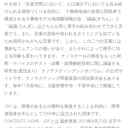
れを担う「生産空間｣において、人口減少下においても住み続
けられる環境づくりを目的に、 十勝南地域の多様な関係者で
構成される十勝南モデル地域圏域検討会 「議論(ぎろん)」と
「論議(ろんぎ)」はどちらも同じ漢字の組み合わせでできた言
葉でう。また、言葉の意味や使われるタイミングも似ている
ため混同されがちな言葉です。 しかし、この二つの言葉には
微妙なニュアンスの違いがあり、またそれによって相手に与
える印象も変わってきます。 ナノスケールの構造をもった材
料・デバイスのテスト・診断・故障解析技術に関し議論する
研究会(査読あり)「ナノテスティングシンポジウム」の公式サ
イトです。ナノテスティング関連装置の併設展示会もありま
す。毎年11月初旬に、大阪府豊中市・千里中央にて開催して
います。
JDF は、障害のある人の権利を推進することを目的に、障害
者団体を中心として2004年に設立された団体です。
CONTENTS: HOME · JDFとは 最終更新 2019年8月21日 点字デ